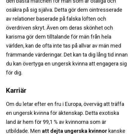
den bästa matchen för män som är otåliga och
osäkra på sig själva.
Detta gör dem ointresserade
av relationer baserade på falska löften och
överdriven skryt.
Även om deras skönhet och
karisma gör dem tilltalande för män från hela
världen, kan de ofta inte tas på allvar av män med
främmande värderingar.
Det kan ta dig lång tid innan
du kan övertyga en ungersk kvinna att engagera sig
för dig.
Karriär
Om du letar efter en fru i Europa, överväg att träffa
en ungersk kvinna för äktenskap.
Detta exotiska
land är hem för 99,1 % av kvinnorna som är
utbildade.
Men
att dejta ungerska kvinnor
kanske