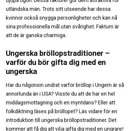
djupa ögon.
Dessa faktorer gör dem attraktiva för
utländska män.
Trots sitt utseende har dessa
kvinnor också snygga personligheter och kan nå
sina professionella mål utan svårighet.
Faktum är
att de är ganska charmiga.
Ungerska bröllopstraditioner –
varför du bör gifta dig med en
ungerska
Har du någonsin undrat varför bröllop i Ungern är så
annorlunda än i USA?
Visste du att de har en hel
middagsmottagning och en myntdans?
Eller att
folkdiktning läses på bröllopet?
Läs vidare för en
introduktion till ungerska bröllopstraditioner.
Det
kommer att få dig att vilja gifta dig med en ungrare!